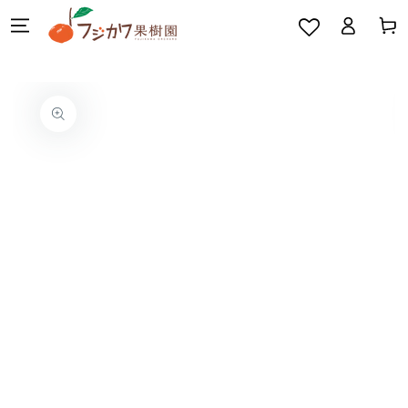
カ
グ
コンテンツにスキッ
ー
プする
イ
ト
ン
商品の情報にスキップす
る