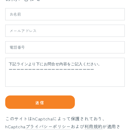
お
名
前
メ
ー
ル
電
ア
話
ド
番
お
レ
号
問
ス
い
*
合
わ
せ
送信
内
容
このサイトはhCaptchaによって保護されており、
hCaptcha
プライバシーポリシー
および
利用規約
が適用さ