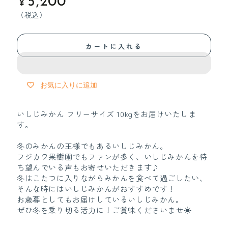
定
5,200
¥
価
（税込）
カートに入れる
お気に入りに追加
いしじみかん フリーサイズ 10kgをお届けいたしま
す。
冬のみかんの王様でもあるいしじみかん。
フジカワ果樹園でもファンが多く、いしじみかんを待
ち望んでいる声もお寄せいただきます♪
冬はこたつに入りながらみかんを食べて過ごしたい、
そんな時にはいしじみかんがおすすめです！
お歳暮としてもお届けしているいしじみかん。
ぜひ冬を乗り切る活力に！ご賞味くださいませ☀