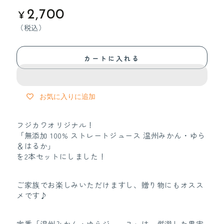
定
2,700
¥
価
（税込）
カートに入れる
お気に入りに追加
フジカワオリジナル！
「無添加 100% ストレートジュース 温州みかん・ゆら
＆はるか」
を2本セットにしました！
ご家族でお楽しみいただけますし、贈り物にもオスス
メです♪
定番「温州みかん・ゆらジュース」は、
厳選した果実