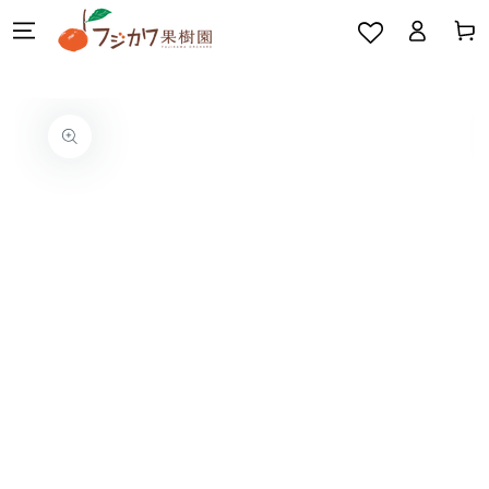
カ
グ
コンテンツにスキッ
ー
プする
イ
ト
ン
商品の情報にスキップす
る