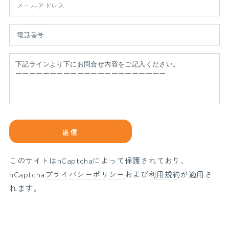
メ
ー
ル
電
ア
話
ド
番
お
レ
号
問
ス
い
*
合
わ
せ
送信
内
容
このサイトはhCaptchaによって保護されており、
hCaptcha
プライバシーポリシー
および
利用規約
が適用さ
れます。