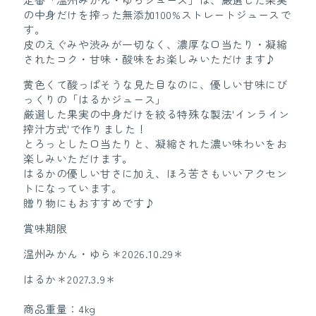
の中身だけを搾った無添加100%ストレートジュースで
す。
皮のえぐみや渋みが一切なく、濃厚な口当たり・凝縮
されたコク・甘味・酸味をお楽しみいただけます♪
黄色くて酸っぱそうな見た目なのに、優しい甘味にび
っくりの「はるかジュース」
厳選した果実の中身だけを絞る特殊な製法'インライン
搾汁方式'で作りました！
とろっとした口当たりと、凝縮された濃い味わいをお
楽しみいただけます。
はるかの優しい甘さに加え、ほろ苦さもいいアクセン
トになっています。
贈り物にもおすすめです♪
賞味期限
温州みかん・ゆら＊2026.10.29＊
はるか＊2027.3.9＊
商品重量：4kg