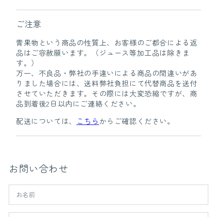
ご注意
青果物という商品の性質上、お客様のご都合による返
品はご容赦願います。（ジュース等加工品は除きま
す。）
万一、不良品・弊社の手違いによる商品の間違いがあ
りました場合には、送料弊社負担にて代替商品を送付
させていただきます。その際には大変恐縮ですが、商
品到着後2日以内にご連絡ください。
配送については、
こちら
からご確認ください。
お問い合わせ
お
名
前